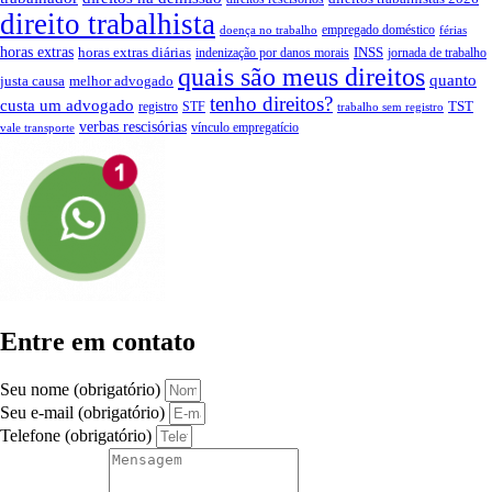
direito trabalhista
empregado doméstico
doença no trabalho
férias
horas extras
INSS
horas extras diárias
indenização por danos morais
jornada de trabalho
quais são meus direitos
quanto
justa causa
melhor advogado
tenho direitos?
custa um advogado
TST
registro
STF
trabalho sem registro
verbas rescisórias
vínculo empregatício
vale transporte
Entre em contato
Seu nome (obrigatório)
Seu e-mail (obrigatório)
Telefone (obrigatório)