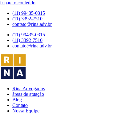
Ir para o conteúdo
(11) 99435-0315
(11) 3392-7510
contato@rina.adv.br
(11) 99435-0315
(11) 3392-7510
contato@rina.adv.br
Rina Advogados
áreas de atuação
Blog
Contato
Nossa Equipe