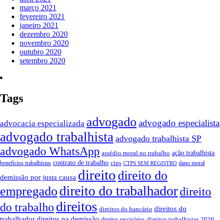
março 2021
fevereiro 2021
janeiro 2021
dezembro 2020
novembro 2020
outubro 2020
setembro 2020
Tags
advogado
advogado especialista
advocacia especializada
advogado trabalhista
advogado trabalhista SP
advogado WhatsApp
ação trabalhista
assédio moral no trabalho
contrato de trabalho
ctps
benefícios trabalhistas
dano moral
CTPS SEM REGISTRO
direito
direito do
demissão por justa causa
direito do trabalhador
empregado
direito
direitos
do trabalho
direitos do
direitos do bancário
trabalhador
direitos na demissão
direitos trabalhistas 2026
direitos rescisórios