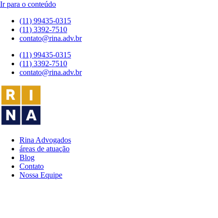
Ir para o conteúdo
(11) 99435-0315
(11) 3392-7510
contato@rina.adv.br
(11) 99435-0315
(11) 3392-7510
contato@rina.adv.br
Rina Advogados
áreas de atuação
Blog
Contato
Nossa Equipe