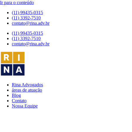
Ir para o conteúdo
(11) 99435-0315
(11) 3392-7510
contato@rina.adv.br
(11) 99435-0315
(11) 3392-7510
contato@rina.adv.br
Rina Advogados
áreas de atuação
Blog
Contato
Nossa Equipe