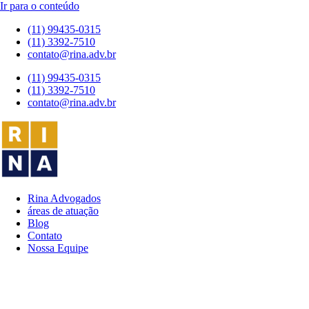
Ir para o conteúdo
(11) 99435-0315
(11) 3392-7510
contato@rina.adv.br
(11) 99435-0315
(11) 3392-7510
contato@rina.adv.br
Rina Advogados
áreas de atuação
Blog
Contato
Nossa Equipe