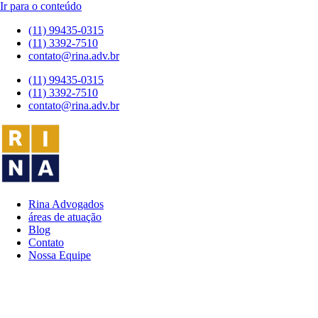
Ir para o conteúdo
(11) 99435-0315
(11) 3392-7510
contato@rina.adv.br
(11) 99435-0315
(11) 3392-7510
contato@rina.adv.br
Rina Advogados
áreas de atuação
Blog
Contato
Nossa Equipe