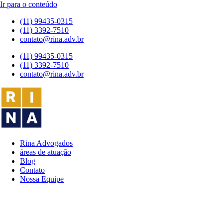
Ir para o conteúdo
(11) 99435-0315
(11) 3392-7510
contato@rina.adv.br
(11) 99435-0315
(11) 3392-7510
contato@rina.adv.br
Rina Advogados
áreas de atuação
Blog
Contato
Nossa Equipe