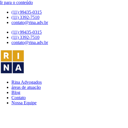
Ir para o conteúdo
(11) 99435-0315
(11) 3392-7510
contato@rina.adv.br
(11) 99435-0315
(11) 3392-7510
contato@rina.adv.br
Rina Advogados
áreas de atuação
Blog
Contato
Nossa Equipe