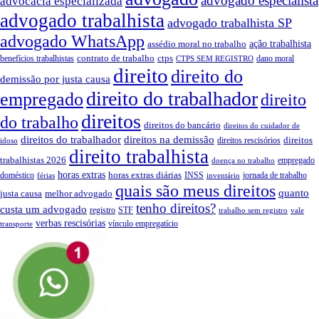
advogado especialista
advocacia especializada
advogado trabalhista
advogado trabalhista SP
advogado WhatsApp
assédio moral no trabalho
ação trabalhista
contrato de trabalho
ctps
benefícios trabalhistas
dano moral
CTPS SEM REGISTRO
direito
direito do
demissão por justa causa
direito do trabalhador
empregado
direito
direitos
do trabalho
direitos do bancário
direitos do cuidador de
direitos do trabalhador
direitos na demissão
direitos
direitos rescisórios
idoso
direito trabalhista
trabalhistas 2026
empregado
doença no trabalho
horas extras
horas extras diárias
doméstico
INSS
jornada de trabalho
férias
inventário
quais são meus direitos
quanto
justa causa
melhor advogado
tenho direitos?
custa um advogado
registro
STF
trabalho sem registro
vale
verbas rescisórias
vínculo empregatício
transporte