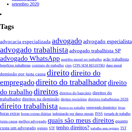
setembro 2020
Tags
advogado
advogado especialista
advocacia especializada
advogado trabalhista
advogado trabalhista SP
advogado WhatsApp
ação trabalhista
assédio moral no trabalho
contrato de trabalho
ctps
benefícios trabalhistas
dano moral
CTPS SEM REGISTRO
direito
direito do
demissão por justa causa
direito do trabalhador
empregado
direito
direitos
do trabalho
direitos do
direitos do bancário
trabalhador
direitos na demissão
direitos trabalhistas 2026
direitos rescisórios
direito trabalhista
empregado doméstico
doença no trabalho
férias
horas extras
horas extras diárias
indenização por danos morais
INSS
jornada de trabalho
quais são meus direitos
quanto
justa causa
melhor advogado
tenho direitos?
custa um advogado
registro
STF
TST
trabalho sem registro