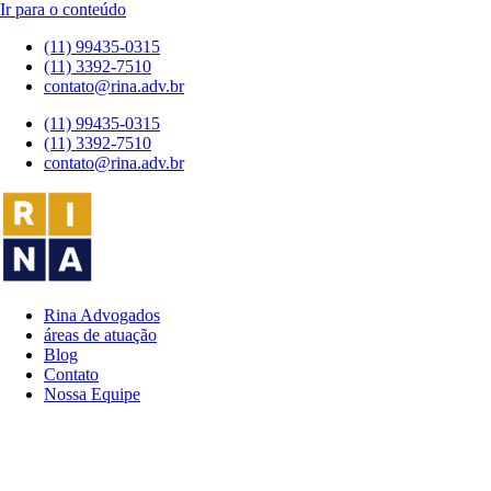
Ir para o conteúdo
(11) 99435-0315
(11) 3392-7510
contato@rina.adv.br
(11) 99435-0315
(11) 3392-7510
contato@rina.adv.br
Rina Advogados
áreas de atuação
Blog
Contato
Nossa Equipe