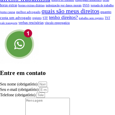
empregado doméstico
doença no trabalho
férias
horas extras
horas extras diárias
indenização por danos morais
INSS
jornada de trabalho
quais são meus direitos
quanto
justa causa
melhor advogado
tenho direitos?
custa um advogado
registro
STF
TST
trabalho sem registro
verbas rescisórias
vínculo empregatício
vale transporte
Entre em contato
Seu nome (obrigatório)
Seu e-mail (obrigatório)
Telefone (obrigatório)