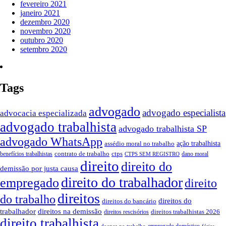
fevereiro 2021
janeiro 2021
dezembro 2020
novembro 2020
outubro 2020
setembro 2020
Tags
advogado
advogado especialista
advocacia especializada
advogado trabalhista
advogado trabalhista SP
advogado WhatsApp
ação trabalhista
assédio moral no trabalho
contrato de trabalho
ctps
benefícios trabalhistas
dano moral
CTPS SEM REGISTRO
direito
direito do
demissão por justa causa
direito do trabalhador
empregado
direito
direitos
do trabalho
direitos do
direitos do bancário
trabalhador
direitos na demissão
direitos trabalhistas 2026
direitos rescisórios
direito trabalhista