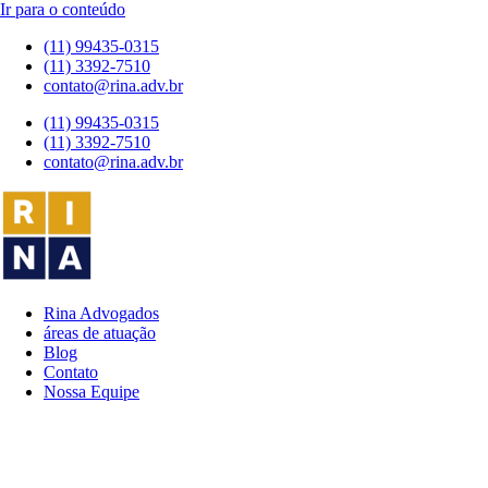
Ir para o conteúdo
(11) 99435-0315
(11) 3392-7510
contato@rina.adv.br
(11) 99435-0315
(11) 3392-7510
contato@rina.adv.br
Rina Advogados
áreas de atuação
Blog
Contato
Nossa Equipe