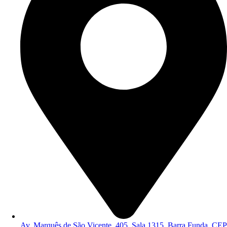
Av. Marquês de São Vicente, 405, Sala 1315, Barra Funda, CEP