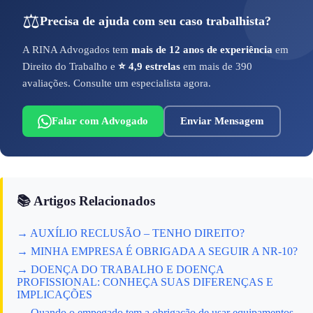
⚖️
Precisa de ajuda com seu caso trabalhista?
A RINA Advogados tem
mais de 12 anos de experiência
em
Direito do Trabalho e
⭐ 4,9 estrelas
em mais de 390
avaliações. Consulte um especialista agora.
Falar com Advogado
Enviar Mensagem
📚 Artigos Relacionados
→ AUXÍLIO RECLUSÃO – TENHO DIREITO?
→ MINHA EMPRESA É OBRIGADA A SEGUIR A NR-10?
→ DOENÇA DO TRABALHO E DOENÇA
PROFISSIONAL: CONHEÇA SUAS DIFERENÇAS E
IMPLICAÇÕES
→ Quando o empegado tem a obrigação de usar equipamentos