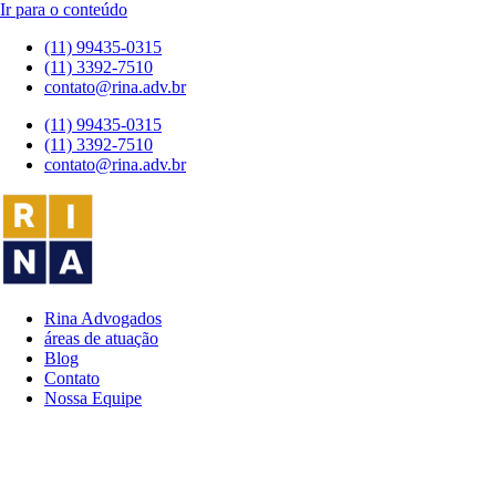
Ir para o conteúdo
(11) 99435-0315
(11) 3392-7510
contato@rina.adv.br
(11) 99435-0315
(11) 3392-7510
contato@rina.adv.br
Rina Advogados
áreas de atuação
Blog
Contato
Nossa Equipe