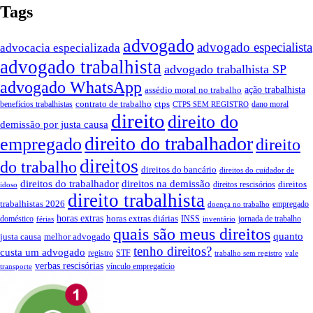
Tags
advogado
advogado especialista
advocacia especializada
advogado trabalhista
advogado trabalhista SP
advogado WhatsApp
assédio moral no trabalho
ação trabalhista
contrato de trabalho
ctps
benefícios trabalhistas
dano moral
CTPS SEM REGISTRO
direito
direito do
demissão por justa causa
direito do trabalhador
empregado
direito
direitos
do trabalho
direitos do bancário
direitos do cuidador de
direitos do trabalhador
direitos na demissão
direitos
direitos rescisórios
idoso
direito trabalhista
trabalhistas 2026
empregado
doença no trabalho
horas extras
horas extras diárias
doméstico
INSS
jornada de trabalho
férias
inventário
quais são meus direitos
quanto
justa causa
melhor advogado
tenho direitos?
custa um advogado
registro
STF
trabalho sem registro
vale
verbas rescisórias
vínculo empregatício
transporte