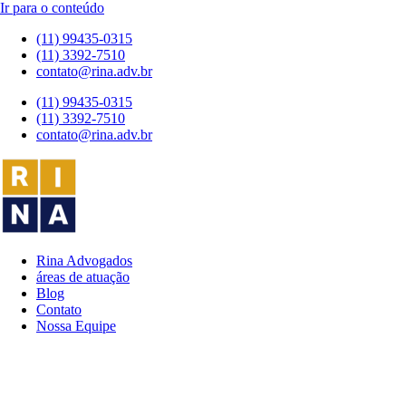
Ir para o conteúdo
(11) 99435-0315
(11) 3392-7510
contato@rina.adv.br
(11) 99435-0315
(11) 3392-7510
contato@rina.adv.br
Rina Advogados
áreas de atuação
Blog
Contato
Nossa Equipe