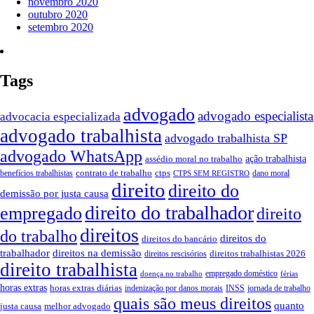
novembro 2020
outubro 2020
setembro 2020
Tags
advogado
advogado especialista
advocacia especializada
advogado trabalhista
advogado trabalhista SP
advogado WhatsApp
ação trabalhista
assédio moral no trabalho
contrato de trabalho
ctps
benefícios trabalhistas
dano moral
CTPS SEM REGISTRO
direito
direito do
demissão por justa causa
direito do trabalhador
empregado
direito
direitos
do trabalho
direitos do
direitos do bancário
trabalhador
direitos na demissão
direitos trabalhistas 2026
direitos rescisórios
direito trabalhista
empregado doméstico
doença no trabalho
férias
horas extras
horas extras diárias
indenização por danos morais
INSS
jornada de trabalho
quais são meus direitos
quanto
justa causa
melhor advogado