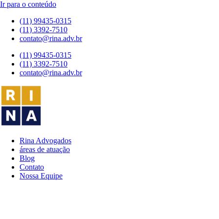
Ir para o conteúdo
(11) 99435-0315
(11) 3392-7510
contato@rina.adv.br
(11) 99435-0315
(11) 3392-7510
contato@rina.adv.br
Rina Advogados
áreas de atuação
Blog
Contato
Nossa Equipe