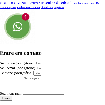
tenho direitos?
custa um advogado
registro
STF
TST
trabalho sem registro
verbas rescisórias
vínculo empregatício
vale transporte
Entre em contato
Seu nome (obrigatório)
Seu e-mail (obrigatório)
Telefone (obrigatório)
Sua mensagem
Enviar