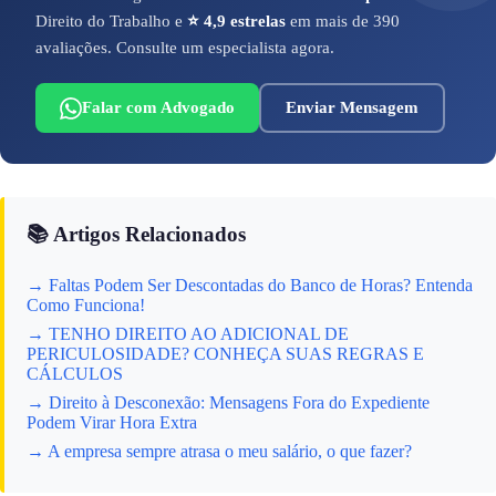
Direito do Trabalho e
⭐ 4,9 estrelas
em mais de 390
avaliações. Consulte um especialista agora.
Falar com Advogado
Enviar Mensagem
📚 Artigos Relacionados
→ Faltas Podem Ser Descontadas do Banco de Horas? Entenda
Como Funciona!
→ TENHO DIREITO AO ADICIONAL DE
PERICULOSIDADE? CONHEÇA SUAS REGRAS E
CÁLCULOS
→ Direito à Desconexão: Mensagens Fora do Expediente
Podem Virar Hora Extra
→ A empresa sempre atrasa o meu salário, o que fazer?