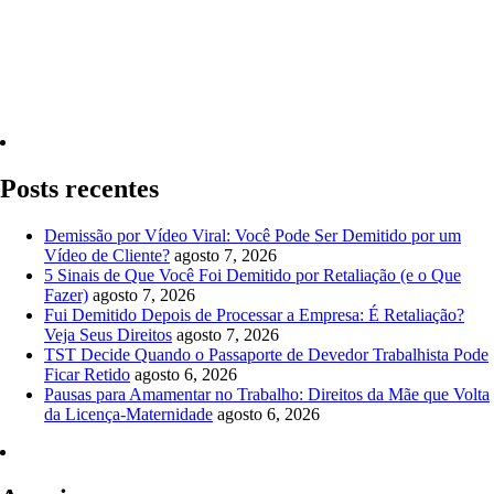
Quero Consultar Agora
Posts recentes
Demissão por Vídeo Viral: Você Pode Ser Demitido por um
Vídeo de Cliente?
agosto 7, 2026
5 Sinais de Que Você Foi Demitido por Retaliação (e o Que
Fazer)
agosto 7, 2026
Fui Demitido Depois de Processar a Empresa: É Retaliação?
Veja Seus Direitos
agosto 7, 2026
TST Decide Quando o Passaporte de Devedor Trabalhista Pode
Ficar Retido
agosto 6, 2026
Pausas para Amamentar no Trabalho: Direitos da Mãe que Volta
da Licença-Maternidade
agosto 6, 2026