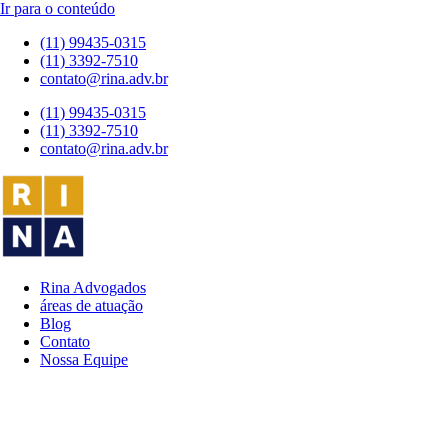
Ir para o conteúdo
(11) 99435-0315
(11) 3392-7510
contato@rina.adv.br
(11) 99435-0315
(11) 3392-7510
contato@rina.adv.br
Rina Advogados
áreas de atuação
Blog
Contato
Nossa Equipe