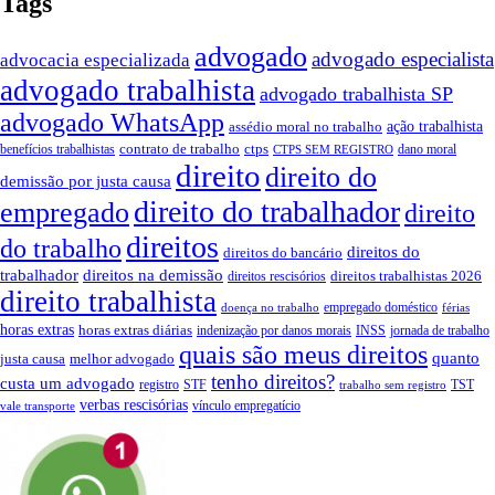
Tags
advogado
advogado especialista
advocacia especializada
advogado trabalhista
advogado trabalhista SP
advogado WhatsApp
ação trabalhista
assédio moral no trabalho
contrato de trabalho
ctps
benefícios trabalhistas
dano moral
CTPS SEM REGISTRO
direito
direito do
demissão por justa causa
direito do trabalhador
empregado
direito
direitos
do trabalho
direitos do
direitos do bancário
trabalhador
direitos na demissão
direitos trabalhistas 2026
direitos rescisórios
direito trabalhista
empregado doméstico
doença no trabalho
férias
horas extras
horas extras diárias
indenização por danos morais
INSS
jornada de trabalho
quais são meus direitos
quanto
justa causa
melhor advogado
tenho direitos?
custa um advogado
registro
STF
TST
trabalho sem registro
verbas rescisórias
vínculo empregatício
vale transporte