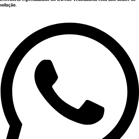
solução
.