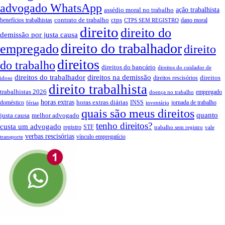
advogado WhatsApp
assédio moral no trabalho
ação trabalhista
contrato de trabalho
ctps
benefícios trabalhistas
dano moral
CTPS SEM REGISTRO
direito
direito do
demissão por justa causa
direito do trabalhador
empregado
direito
direitos
do trabalho
direitos do bancário
direitos do cuidador de
direitos do trabalhador
direitos na demissão
direitos
direitos rescisórios
idoso
direito trabalhista
trabalhistas 2026
empregado
doença no trabalho
horas extras
horas extras diárias
doméstico
INSS
jornada de trabalho
férias
inventário
quais são meus direitos
quanto
justa causa
melhor advogado
tenho direitos?
custa um advogado
registro
STF
trabalho sem registro
vale
verbas rescisórias
vínculo empregatício
transporte