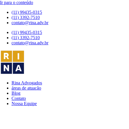
Ir para o conteúdo
(11) 99435-0315
(11) 3392-7510
contato@rina.adv.br
(11) 99435-0315
(11) 3392-7510
contato@rina.adv.br
Rina Advogados
áreas de atuação
Blog
Contato
Nossa Equipe