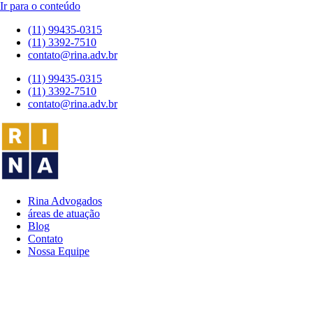
Ir para o conteúdo
(11) 99435-0315
(11) 3392-7510
contato@rina.adv.br
(11) 99435-0315
(11) 3392-7510
contato@rina.adv.br
Rina Advogados
áreas de atuação
Blog
Contato
Nossa Equipe