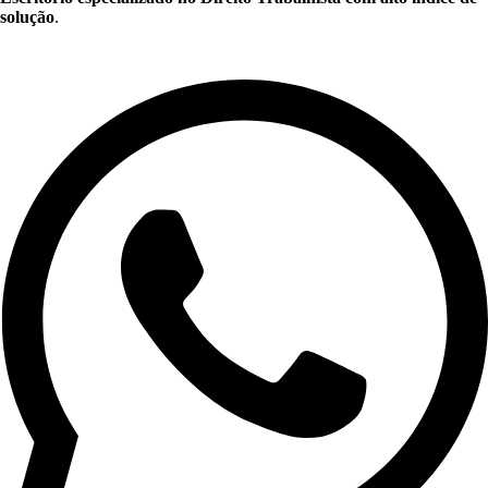
solução
.