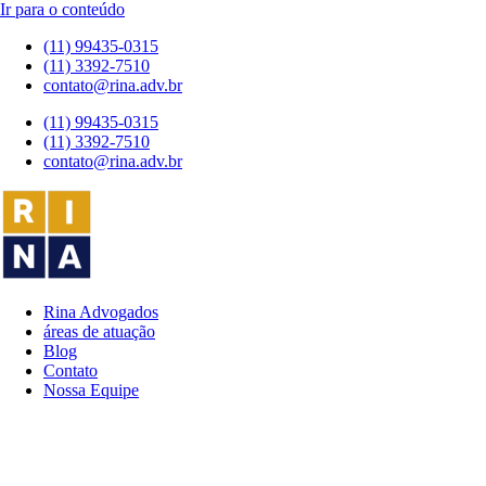
Ir para o conteúdo
(11) 99435-0315
(11) 3392-7510
contato@rina.adv.br
(11) 99435-0315
(11) 3392-7510
contato@rina.adv.br
Rina Advogados
áreas de atuação
Blog
Contato
Nossa Equipe