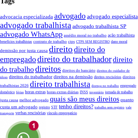
Tags
advogado
advogado especialista
advocacia especializada
advogado trabalhista
advogado trabalhista SP
advogado WhatsApp
assédio moral no trabalho
ação trabalhista
contrato de trabalho
ctps
benefícios trabalhistas
dano moral
CTPS SEM REGISTRO
direito
direito do
demissão por justa causa
direito do trabalhador
empregado
direito
direitos
do trabalho
direitos do bancário
direitos do cuidador de
direitos do trabalhador
direitos na demissão
direitos
direitos rescisórios
idoso
direito trabalhista
trabalhistas 2026
empregado
doença no trabalho
horas extras
horas extras diárias
doméstico
INSS
jornada de trabalho
férias
inventário
quais são meus direitos
quanto
justa causa
melhor advogado
tenho direitos?
custa um advogado
registro
STF
trabalho sem registro
vale
verbas rescisórias
vínculo empregatício
transporte