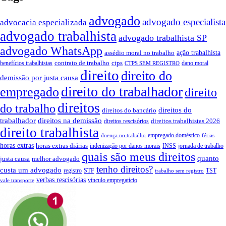
advogado
advogado especialista
advocacia especializada
advogado trabalhista
advogado trabalhista SP
advogado WhatsApp
ação trabalhista
assédio moral no trabalho
contrato de trabalho
ctps
benefícios trabalhistas
dano moral
CTPS SEM REGISTRO
direito
direito do
demissão por justa causa
direito do trabalhador
empregado
direito
direitos
do trabalho
direitos do
direitos do bancário
trabalhador
direitos na demissão
direitos trabalhistas 2026
direitos rescisórios
direito trabalhista
empregado doméstico
doença no trabalho
férias
horas extras
horas extras diárias
indenização por danos morais
INSS
jornada de trabalho
quais são meus direitos
quanto
justa causa
melhor advogado
tenho direitos?
custa um advogado
registro
STF
TST
trabalho sem registro
verbas rescisórias
vínculo empregatício
vale transporte