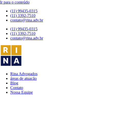
Ir para o conteúdo
(11) 99435-0315
(11) 3392-7510
contato@rina.adv.br
(11) 99435-0315
(11) 3392-7510
contato@rina.adv.br
Rina Advogados
áreas de atuação
Blog
Contato
Nossa Equipe