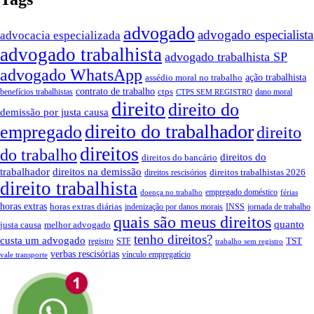
advogado
advogado especialista
advocacia especializada
advogado trabalhista
advogado trabalhista SP
advogado WhatsApp
ação trabalhista
assédio moral no trabalho
contrato de trabalho
ctps
benefícios trabalhistas
dano moral
CTPS SEM REGISTRO
direito
direito do
demissão por justa causa
direito do trabalhador
empregado
direito
direitos
do trabalho
direitos do
direitos do bancário
trabalhador
direitos na demissão
direitos trabalhistas 2026
direitos rescisórios
direito trabalhista
empregado doméstico
doença no trabalho
férias
horas extras
horas extras diárias
indenização por danos morais
INSS
jornada de trabalho
quais são meus direitos
quanto
justa causa
melhor advogado
tenho direitos?
custa um advogado
TST
registro
STF
trabalho sem registro
verbas rescisórias
vínculo empregatício
vale transporte