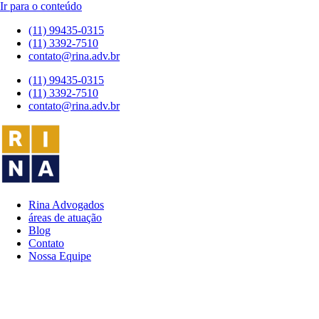
Ir para o conteúdo
(11) 99435-0315
(11) 3392-7510
contato@rina.adv.br
(11) 99435-0315
(11) 3392-7510
contato@rina.adv.br
Rina Advogados
áreas de atuação
Blog
Contato
Nossa Equipe