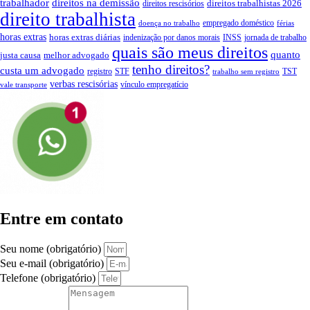
trabalhador
direitos na demissão
direitos trabalhistas 2026
direitos rescisórios
direito trabalhista
empregado doméstico
doença no trabalho
férias
horas extras
horas extras diárias
indenização por danos morais
INSS
jornada de trabalho
quais são meus direitos
quanto
justa causa
melhor advogado
tenho direitos?
custa um advogado
registro
STF
TST
trabalho sem registro
verbas rescisórias
vínculo empregatício
vale transporte
Entre em contato
Seu nome (obrigatório)
Seu e-mail (obrigatório)
Telefone (obrigatório)