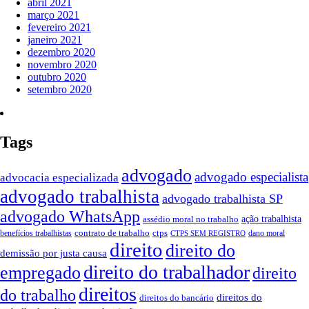
abril 2021
março 2021
fevereiro 2021
janeiro 2021
dezembro 2020
novembro 2020
outubro 2020
setembro 2020
Tags
advogado
advogado especialista
advocacia especializada
advogado trabalhista
advogado trabalhista SP
advogado WhatsApp
ação trabalhista
assédio moral no trabalho
contrato de trabalho
ctps
benefícios trabalhistas
dano moral
CTPS SEM REGISTRO
direito
direito do
demissão por justa causa
direito do trabalhador
empregado
direito
direitos
do trabalho
direitos do
direitos do bancário