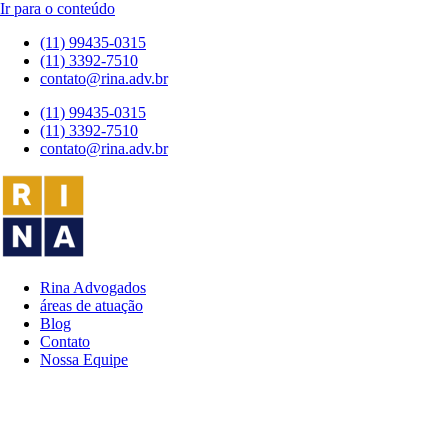
Ir para o conteúdo
(11) 99435-0315
(11) 3392-7510
contato@rina.adv.br
(11) 99435-0315
(11) 3392-7510
contato@rina.adv.br
Rina Advogados
áreas de atuação
Blog
Contato
Nossa Equipe