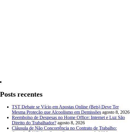
Quero Consultar Agora
Posts recentes
TST Debate se Vício em Apostas Online (Bets) Deve Ter
Mesma Proteção que Alcoolismo em Demissões
agosto 8, 2026
Reembolso de Despesas no Home Office: Internet e Luz São
Direito do Trabalhador?
agosto 8, 2026
Cláusula de Não Concorrência no Contrato de Trabalho: