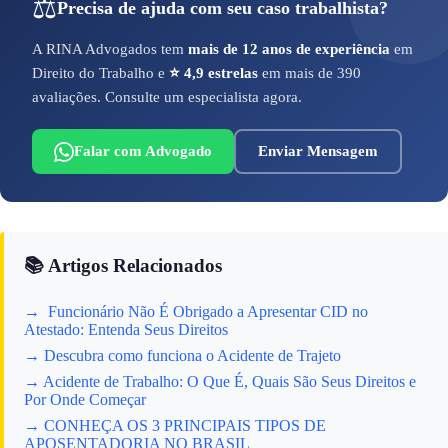
⚖️
Precisa de ajuda com seu caso trabalhista?
A RINA Advogados tem
mais de 12 anos de experiência
em
Direito do Trabalho e
⭐ 4,9 estrelas
em mais de 390
avaliações. Consulte um especialista agora.
Falar com Advogado
Enviar Mensagem
📚 Artigos Relacionados
→ Funcionário Não É Obrigado a Apresentar CID no
Atestado: Entenda Seus Direitos
→ Descubra como funciona o Acidente de Trajeto
→ Acidente de Trabalho: O Que É, Quais São Seus Direitos e
Por Onde Começar
→ CONHEÇA OS 3 PRINCIPAIS TIPOS DE
APOSENTADORIA NO BRASIL