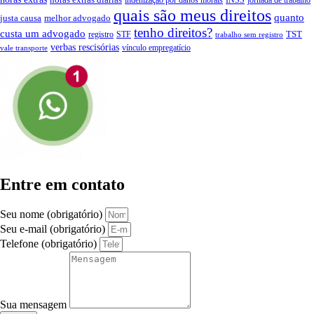
indenização por danos morais
INSS
jornada de trabalho
quais são meus direitos
quanto
justa causa
melhor advogado
tenho direitos?
custa um advogado
TST
registro
STF
trabalho sem registro
verbas rescisórias
vínculo empregatício
vale transporte
Entre em contato
Seu nome (obrigatório)
Seu e-mail (obrigatório)
Telefone (obrigatório)
Sua mensagem