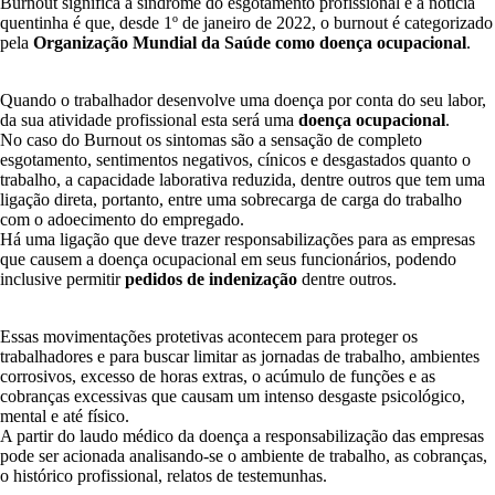
Burnout significa a síndrome do esgotamento profissional e a notícia
quentinha é que, desde 1º de janeiro de 2022, o burnout é categorizado
pela
Organização Mundial da Saúde como doença ocupacional
.
Quando o trabalhador desenvolve uma doença por conta do seu labor,
da sua atividade profissional esta será uma
doença ocupacional
.
No caso do Burnout os sintomas são a sensação de completo
esgotamento, sentimentos negativos, cínicos e desgastados quanto o
trabalho, a capacidade laborativa reduzida, dentre outros que tem uma
ligação direta, portanto, entre uma sobrecarga de carga do trabalho
com o adoecimento do empregado.
Há uma ligação que deve trazer responsabilizações para as empresas
que causem a doença ocupacional em seus funcionários, podendo
inclusive permitir
pedidos de indenização
dentre outros.
Essas movimentações protetivas acontecem para proteger os
trabalhadores e para buscar limitar as jornadas de trabalho, ambientes
corrosivos, excesso de horas extras, o acúmulo de funções e as
cobranças excessivas que causam um intenso desgaste psicológico,
mental e até físico.
A partir do laudo médico da doença a responsabilização das empresas
pode ser acionada analisando-se o ambiente de trabalho, as cobranças,
o histórico profissional, relatos de testemunhas.