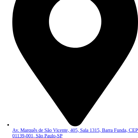
Av. Marquês de São Vicente, 405, Sala 1315, Barra Funda, CEP
01139-001, São Paulo-SP