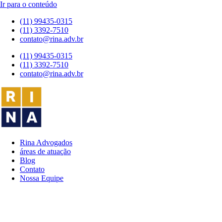
Ir para o conteúdo
(11) 99435-0315
(11) 3392-7510
contato@rina.adv.br
(11) 99435-0315
(11) 3392-7510
contato@rina.adv.br
Rina Advogados
áreas de atuação
Blog
Contato
Nossa Equipe