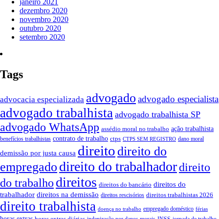
janeiro 2021
dezembro 2020
novembro 2020
outubro 2020
setembro 2020
Tags
advogado
advogado especialista
advocacia especializada
advogado trabalhista
advogado trabalhista SP
advogado WhatsApp
ação trabalhista
assédio moral no trabalho
contrato de trabalho
ctps
benefícios trabalhistas
dano moral
CTPS SEM REGISTRO
direito
direito do
demissão por justa causa
direito do trabalhador
empregado
direito
direitos
do trabalho
direitos do
direitos do bancário
trabalhador
direitos na demissão
direitos trabalhistas 2026
direitos rescisórios
direito trabalhista
empregado doméstico
doença no trabalho
férias
horas extras
horas extras diárias