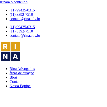
Ir para o conteúdo
(11) 99435-0315
(11) 3392-7510
contato@rina.adv.br
(11) 99435-0315
(11) 3392-7510
contato@rina.adv.br
Rina Advogados
áreas de atuação
Blog
Contato
Nossa Equipe