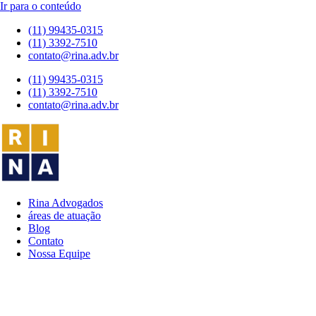
Ir para o conteúdo
(11) 99435-0315
(11) 3392-7510
contato@rina.adv.br
(11) 99435-0315
(11) 3392-7510
contato@rina.adv.br
Rina Advogados
áreas de atuação
Blog
Contato
Nossa Equipe