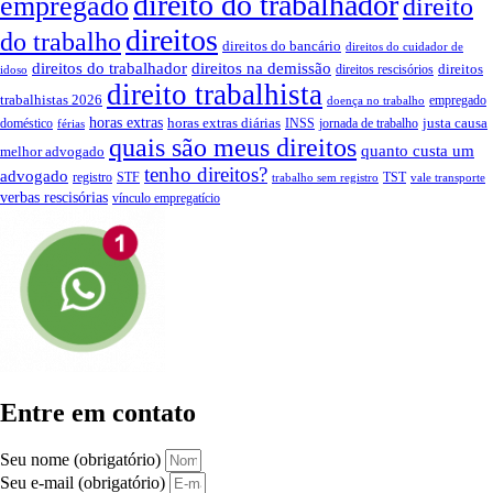
direito do trabalhador
empregado
direito
direitos
do trabalho
direitos do bancário
direitos do cuidador de
direitos do trabalhador
direitos na demissão
direitos
direitos rescisórios
idoso
direito trabalhista
trabalhistas 2026
empregado
doença no trabalho
horas extras
horas extras diárias
justa causa
doméstico
INSS
jornada de trabalho
férias
quais são meus direitos
quanto custa um
melhor advogado
tenho direitos?
advogado
registro
STF
TST
trabalho sem registro
vale transporte
verbas rescisórias
vínculo empregatício
Entre em contato
Seu nome (obrigatório)
Seu e-mail (obrigatório)