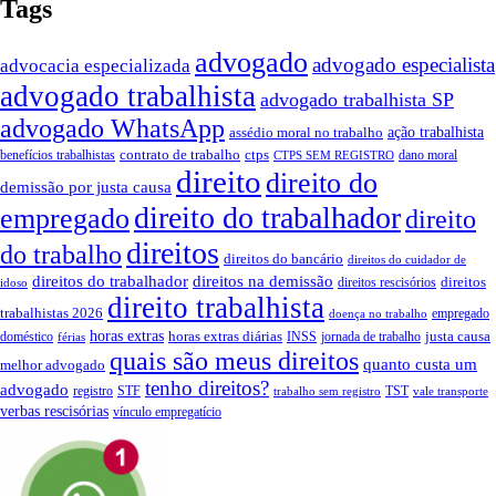
Tags
advogado
advogado especialista
advocacia especializada
advogado trabalhista
advogado trabalhista SP
advogado WhatsApp
assédio moral no trabalho
ação trabalhista
contrato de trabalho
ctps
benefícios trabalhistas
dano moral
CTPS SEM REGISTRO
direito
direito do
demissão por justa causa
direito do trabalhador
empregado
direito
direitos
do trabalho
direitos do bancário
direitos do cuidador de
direitos do trabalhador
direitos na demissão
direitos
direitos rescisórios
idoso
direito trabalhista
trabalhistas 2026
empregado
doença no trabalho
horas extras
horas extras diárias
justa causa
doméstico
INSS
jornada de trabalho
férias
quais são meus direitos
quanto custa um
melhor advogado
tenho direitos?
advogado
registro
STF
TST
trabalho sem registro
vale transporte
verbas rescisórias
vínculo empregatício