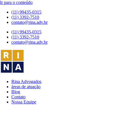
Ir para o conteúdo
(11) 99435-0315
(11) 3392-7510
contato@rina.adv.br
(11) 99435-0315
(11) 3392-7510
contato@rina.adv.br
Rina Advogados
áreas de atuação
Blog
Contato
Nossa Equipe