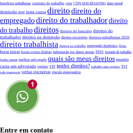
contrato de trabalho
ctps
benefícios trabalhistas
dano moral
CTPS SEM REGISTRO
direito
direito do
demissão por justa causa
direito do trabalhador
empregado
direito
direitos
do trabalho
direitos do
direitos do bancário
trabalhador
direitos na demissão
direitos trabalhistas 2026
direitos rescisórios
direito trabalhista
empregado doméstico
doença no trabalho
férias
horas extras
horas extras diárias
indenização por danos morais
INSS
jornada de trabalho
quais são meus direitos
quanto
justa causa
melhor advogado
tenho direitos?
custa um advogado
registro
STF
TST
trabalho sem registro
verbas rescisórias
vínculo empregatício
vale transporte
Entre em contato