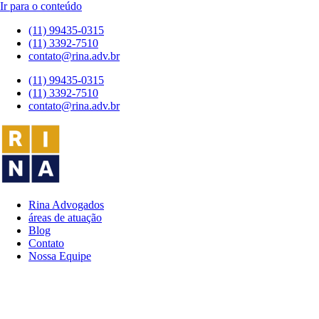
Ir para o conteúdo
(11) 99435-0315
(11) 3392-7510
contato@rina.adv.br
(11) 99435-0315
(11) 3392-7510
contato@rina.adv.br
Rina Advogados
áreas de atuação
Blog
Contato
Nossa Equipe