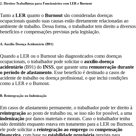
2. Direitos Trabalhistas para Funcionários com LER e Burnout
Tanto a
LER
quanto o
Burnout
são consideradas doenças
ocupacionais quando suas causas estão diretamente relacionadas ao
ambiente de trabalho. Dessa forma, o trabalhador tem direito a diversos
benefícios e compensações previstas pela legislação.
A. Auxílio Doença Acidentário (B91)
Quando a LER ou o Burnout são diagnosticados como doenças
ocupacionais, o trabalhador pode solicitar o
auxílio-doença
acidentário
(B91) do
INSS
, que garante uma
remuneração durante
o período de afastamento
. Esse benefício é destinado a casos de
acidente de trabalho ou doença profissional, o que inclui condições
como a LER e o Burnout.
B. Reintegração ou Indenização
Em casos de afastamento permanente, o trabalhador pode ter direito à
reintegração
ao posto de trabalho ou, se isso não for possível, a uma
indenização
por danos materiais e morais. Caso o trabalhador tenha
sido demitido enquanto estava em tratamento para a LER ou Burnout,
ele pode solicitar a
reintegração ao emprego
ou
compensação
financeira
, com base na
estabilidade provisória
prevista para