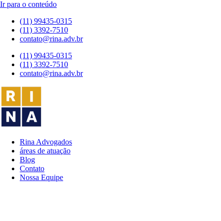
Ir para o conteúdo
(11) 99435-0315
(11) 3392-7510
contato@rina.adv.br
(11) 99435-0315
(11) 3392-7510
contato@rina.adv.br
Rina Advogados
áreas de atuação
Blog
Contato
Nossa Equipe