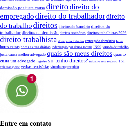
direito
direito do
demissão por justa causa
direito do trabalhador
empregado
direito
direitos
do trabalho
direitos do
direitos do bancário
trabalhador
direitos na demissão
direitos trabalhistas 2026
direitos rescisórios
direito trabalhista
empregado doméstico
doença no trabalho
férias
horas extras
horas extras diárias
indenização por danos morais
INSS
jornada de trabalho
quais são meus direitos
quanto
justa causa
melhor advogado
tenho direitos?
custa um advogado
TST
registro
STF
trabalho sem registro
verbas rescisórias
vínculo empregatício
vale transporte
Entre em contato