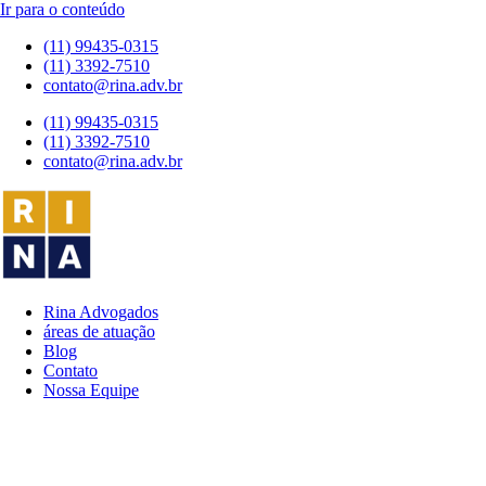
Ir para o conteúdo
(11) 99435-0315
(11) 3392-7510
contato@rina.adv.br
(11) 99435-0315
(11) 3392-7510
contato@rina.adv.br
Rina Advogados
áreas de atuação
Blog
Contato
Nossa Equipe