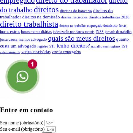
empregado
direito
direitos
do trabalho
direitos do
direitos do bancário
trabalhador
direitos na demissão
direitos trabalhistas 2026
direitos rescisórios
direito trabalhista
empregado doméstico
doença no trabalho
férias
horas extras
horas extras diárias
indenização por danos morais
INSS
jornada de trabalho
quais são meus direitos
quanto
justa causa
melhor advogado
tenho direitos?
custa um advogado
registro
STF
TST
trabalho sem registro
verbas rescisórias
vínculo empregatício
vale transporte
Entre em contato
Seu nome (obrigatório)
Seu e-mail (obrigatório)