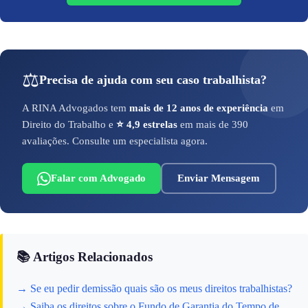
⚖️
Precisa de ajuda com seu caso trabalhista?
A RINA Advogados tem
mais de 12 anos de experiência
em
Direito do Trabalho e
⭐ 4,9 estrelas
em mais de 390
avaliações. Consulte um especialista agora.
Falar com Advogado
Enviar Mensagem
📚 Artigos Relacionados
→ Se eu pedir demissão quais são os meus direitos trabalhistas?
→ Saiba os direitos sobre o Fundo de Garantia do Tempo de