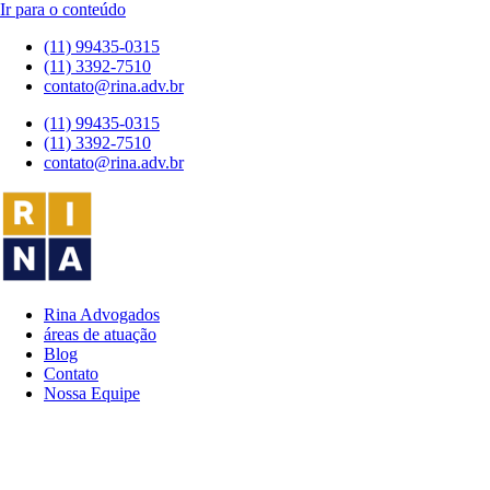
Ir para o conteúdo
(11) 99435-0315
(11) 3392-7510
contato@rina.adv.br
(11) 99435-0315
(11) 3392-7510
contato@rina.adv.br
Rina Advogados
áreas de atuação
Blog
Contato
Nossa Equipe