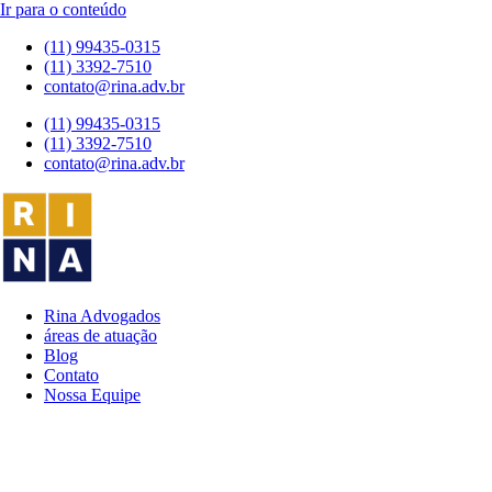
Ir para o conteúdo
(11) 99435-0315
(11) 3392-7510
contato@rina.adv.br
(11) 99435-0315
(11) 3392-7510
contato@rina.adv.br
Rina Advogados
áreas de atuação
Blog
Contato
Nossa Equipe