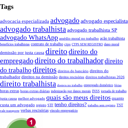
Tags
advogado
advogado especialista
advocacia especializada
advogado trabalhista
advogado trabalhista SP
advogado WhatsApp
ação trabalhista
assédio moral no trabalho
contrato de trabalho
ctps
benefícios trabalhistas
dano moral
CTPS SEM REGISTRO
direito
direito do
demissão por justa causa
direito do trabalhador
empregado
direito
direitos
do trabalho
direitos do
direitos do bancário
trabalhador
direitos na demissão
direitos trabalhistas 2026
direitos rescisórios
direito trabalhista
empregado doméstico
doença no trabalho
férias
horas extras
horas extras diárias
indenização por danos morais
INSS
jornada de trabalho
quais são meus direitos
quanto
justa causa
melhor advogado
tenho direitos?
custa um advogado
TST
registro
STF
trabalho sem registro
verbas rescisórias
vínculo empregatício
vale transporte