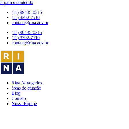
Ir para o conteúdo
(11) 99435-0315
(11) 3392-7510
contato@rina.adv.br
(11) 99435-0315
(11) 3392-7510
contato@rina.adv.br
Rina Advogados
áreas de atuação
Blog
Contato
Nossa Equipe