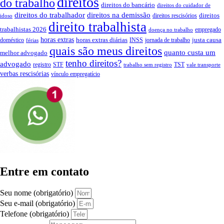
direitos
do trabalho
direitos do bancário
direitos do cuidador de
direitos do trabalhador
direitos na demissão
direitos
direitos rescisórios
idoso
direito trabalhista
trabalhistas 2026
empregado
doença no trabalho
horas extras
horas extras diárias
justa causa
doméstico
INSS
jornada de trabalho
férias
quais são meus direitos
quanto custa um
melhor advogado
tenho direitos?
advogado
registro
STF
TST
trabalho sem registro
vale transporte
verbas rescisórias
vínculo empregatício
Entre em contato
Seu nome (obrigatório)
Seu e-mail (obrigatório)
Telefone (obrigatório)