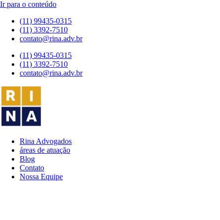
Ir para o conteúdo
(11) 99435-0315
(11) 3392-7510
contato@rina.adv.br
(11) 99435-0315
(11) 3392-7510
contato@rina.adv.br
Rina Advogados
áreas de atuação
Blog
Contato
Nossa Equipe