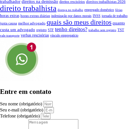
trabalhador
direitos na demissão
direitos trabalhistas 2026
direitos rescisórios
direito trabalhista
empregado doméstico
doença no trabalho
férias
horas extras
horas extras diárias
indenização por danos morais
INSS
jornada de trabalho
quais são meus direitos
quanto
justa causa
melhor advogado
tenho direitos?
custa um advogado
TST
registro
STF
trabalho sem registro
verbas rescisórias
vínculo empregatício
vale transporte
Entre em contato
Seu nome (obrigatório)
Seu e-mail (obrigatório)
Telefone (obrigatório)