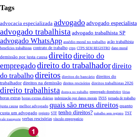
Tags
advogado
advogado especialista
advocacia especializada
advogado trabalhista
advogado trabalhista SP
advogado WhatsApp
ação trabalhista
assédio moral no trabalho
contrato de trabalho
ctps
benefícios trabalhistas
dano moral
CTPS SEM REGISTRO
direito
direito do
demissão por justa causa
direito do trabalhador
empregado
direito
direitos
do trabalho
direitos do
direitos do bancário
trabalhador
direitos na demissão
direitos trabalhistas 2026
direitos rescisórios
direito trabalhista
empregado doméstico
doença no trabalho
férias
horas extras
horas extras diárias
indenização por danos morais
INSS
jornada de trabalho
quais são meus direitos
quanto
justa causa
melhor advogado
tenho direitos?
custa um advogado
TST
registro
STF
trabalho sem registro
verbas rescisórias
vínculo empregatício
vale transporte