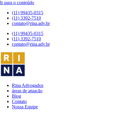
Ir para o conteúdo
(11) 99435-0315
(11) 3392-7510
contato@rina.adv.br
(11) 99435-0315
(11) 3392-7510
contato@rina.adv.br
Rina Advogados
áreas de atuação
Blog
Contato
Nossa Equipe