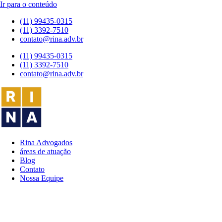
Ir para o conteúdo
(11) 99435-0315
(11) 3392-7510
contato@rina.adv.br
(11) 99435-0315
(11) 3392-7510
contato@rina.adv.br
Rina Advogados
áreas de atuação
Blog
Contato
Nossa Equipe