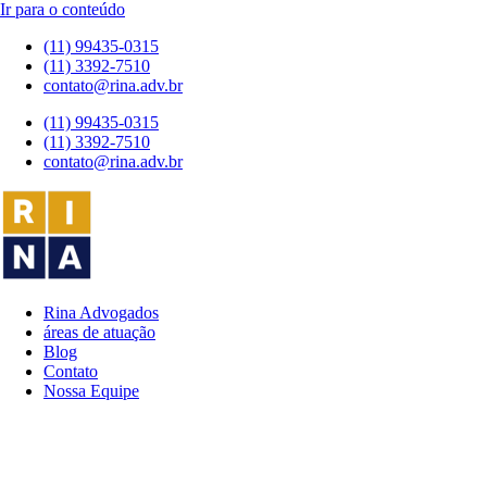
Ir para o conteúdo
(11) 99435-0315
(11) 3392-7510
contato@rina.adv.br
(11) 99435-0315
(11) 3392-7510
contato@rina.adv.br
Rina Advogados
áreas de atuação
Blog
Contato
Nossa Equipe