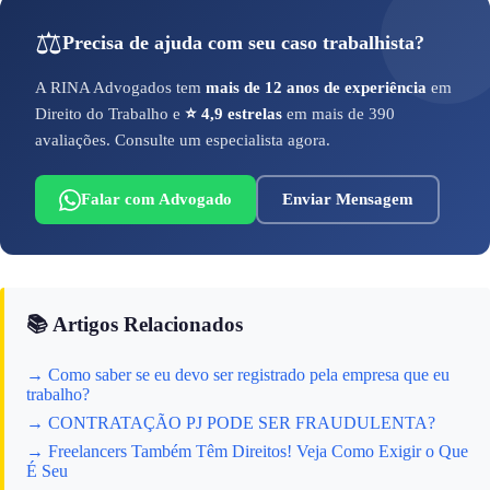
⚖️
Precisa de ajuda com seu caso trabalhista?
A RINA Advogados tem
mais de 12 anos de experiência
em
Direito do Trabalho e
⭐ 4,9 estrelas
em mais de 390
avaliações. Consulte um especialista agora.
Falar com Advogado
Enviar Mensagem
📚 Artigos Relacionados
→ Como saber se eu devo ser registrado pela empresa que eu
trabalho?
→ CONTRATAÇÃO PJ PODE SER FRAUDULENTA?
→ Freelancers Também Têm Direitos! Veja Como Exigir o Que
É Seu