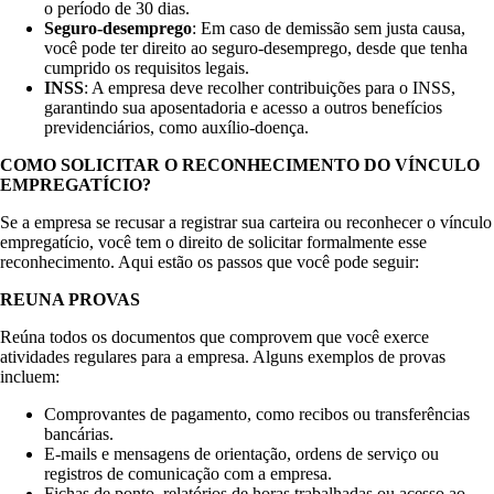
o período de 30 dias.
Seguro-desemprego
: Em caso de demissão sem justa causa,
você pode ter direito ao seguro-desemprego, desde que tenha
cumprido os requisitos legais.
INSS
: A empresa deve recolher contribuições para o INSS,
garantindo sua aposentadoria e acesso a outros benefícios
previdenciários, como auxílio-doença.
COMO SOLICITAR O RECONHECIMENTO DO VÍNCULO
EMPREGATÍCIO?
Se a empresa se recusar a registrar sua carteira ou reconhecer o vínculo
empregatício, você tem o direito de solicitar formalmente esse
reconhecimento. Aqui estão os passos que você pode seguir:
REUNA PROVAS
Reúna todos os documentos que comprovem que você exerce
atividades regulares para a empresa. Alguns exemplos de provas
incluem:
Comprovantes de pagamento, como recibos ou transferências
bancárias.
E-mails e mensagens de orientação, ordens de serviço ou
registros de comunicação com a empresa.
Fichas de ponto, relatórios de horas trabalhadas ou acesso ao