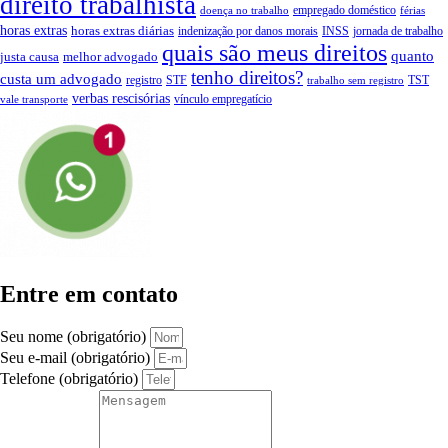
direito trabalhista
empregado doméstico
doença no trabalho
férias
horas extras
horas extras diárias
indenização por danos morais
INSS
jornada de trabalho
quais são meus direitos
quanto
justa causa
melhor advogado
tenho direitos?
custa um advogado
registro
STF
TST
trabalho sem registro
verbas rescisórias
vínculo empregatício
vale transporte
Entre em contato
Seu nome (obrigatório)
Seu e-mail (obrigatório)
Telefone (obrigatório)