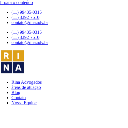
Ir para o conteúdo
(11) 99435-0315
(11) 3392-7510
contato@rina.adv.br
(11) 99435-0315
(11) 3392-7510
contato@rina.adv.br
Rina Advogados
áreas de atuação
Blog
Contato
Nossa Equipe