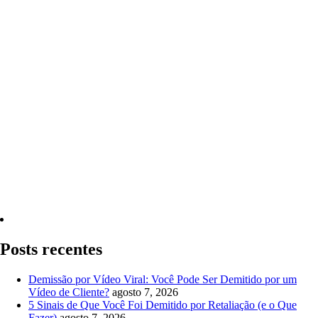
Quero Consultar Agora
Posts recentes
Demissão por Vídeo Viral: Você Pode Ser Demitido por um
Vídeo de Cliente?
agosto 7, 2026
5 Sinais de Que Você Foi Demitido por Retaliação (e o Que
Fazer)
agosto 7, 2026