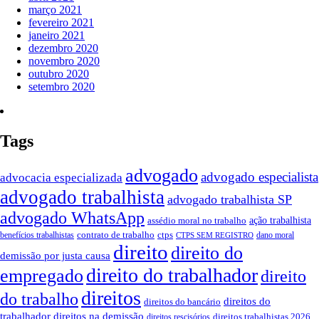
março 2021
fevereiro 2021
janeiro 2021
dezembro 2020
novembro 2020
outubro 2020
setembro 2020
Tags
advogado
advogado especialista
advocacia especializada
advogado trabalhista
advogado trabalhista SP
advogado WhatsApp
ação trabalhista
assédio moral no trabalho
contrato de trabalho
ctps
benefícios trabalhistas
dano moral
CTPS SEM REGISTRO
direito
direito do
demissão por justa causa
direito do trabalhador
empregado
direito
direitos
do trabalho
direitos do
direitos do bancário
trabalhador
direitos na demissão
direitos trabalhistas 2026
direitos rescisórios