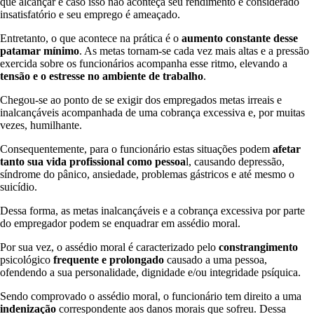
que alcançar e caso isso não aconteça seu rendimento é considerado
insatisfatório e seu emprego é ameaçado.
Entretanto, o que acontece na prática é o
aumento constante desse
patamar mínimo
. As metas tornam-se cada vez mais altas e a pressão
exercida sobre os funcionários acompanha esse ritmo, elevando a
tensão e o estresse no ambiente de trabalho
.
Chegou-se ao ponto de se exigir dos empregados metas irreais e
inalcançáveis acompanhada de uma cobrança excessiva e, por muitas
vezes, humilhante.
Consequentemente, para o funcionário estas situações podem
afetar
tanto sua vida profissional como pessoa
l, causando depressão,
síndrome do pânico, ansiedade, problemas gástricos e até mesmo o
suicídio.
Dessa forma, as metas inalcançáveis e a cobrança excessiva por parte
do empregador podem se enquadrar em assédio moral.
Por sua vez, o assédio moral é caracterizado pelo
constrangimento
psicológico
frequente e prolongado
causado a uma pessoa,
ofendendo a sua personalidade, dignidade e/ou integridade psíquica.
Sendo comprovado o assédio moral, o funcionário tem direito a uma
indenização
correspondente aos danos morais que sofreu. Dessa