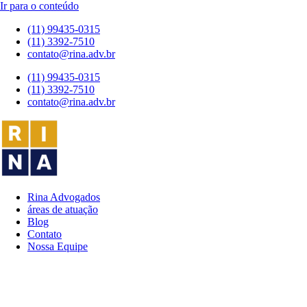
Ir para o conteúdo
(11) 99435-0315
(11) 3392-7510
contato@rina.adv.br
(11) 99435-0315
(11) 3392-7510
contato@rina.adv.br
Rina Advogados
áreas de atuação
Blog
Contato
Nossa Equipe