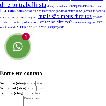
direito trabalhista
empregado doméstico
doença no trabalho
férias
horas extras
horas extras diárias
indenização por danos morais
INSS
jornada de trabalho
quais são meus direitos
quanto
justa causa
melhor advogado
tenho direitos?
custa um advogado
registro
STF
TST
trabalho sem registro
verbas rescisórias
vínculo empregatício
vale transporte
Entre em contato
Seu nome (obrigatório)
Seu e-mail (obrigatório)
Telefone (obrigatório)