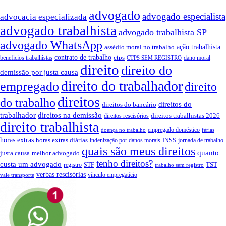
advogado
advogado especialista
advocacia especializada
advogado trabalhista
advogado trabalhista SP
advogado WhatsApp
ação trabalhista
assédio moral no trabalho
contrato de trabalho
ctps
benefícios trabalhistas
dano moral
CTPS SEM REGISTRO
direito
direito do
demissão por justa causa
direito do trabalhador
empregado
direito
direitos
do trabalho
direitos do
direitos do bancário
trabalhador
direitos na demissão
direitos trabalhistas 2026
direitos rescisórios
direito trabalhista
empregado doméstico
doença no trabalho
férias
horas extras
horas extras diárias
indenização por danos morais
INSS
jornada de trabalho
quais são meus direitos
quanto
justa causa
melhor advogado
tenho direitos?
custa um advogado
TST
registro
STF
trabalho sem registro
verbas rescisórias
vínculo empregatício
vale transporte