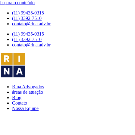
Ir para o conteúdo
(11) 99435-0315
(11) 3392-7510
contato@rina.adv.br
(11) 99435-0315
(11) 3392-7510
contato@rina.adv.br
Rina Advogados
áreas de atuação
Blog
Contato
Nossa Equipe