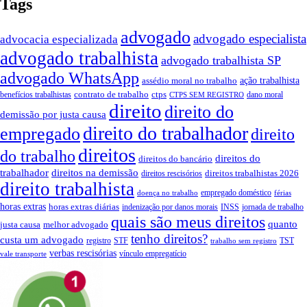
Tags
advogado
advogado especialista
advocacia especializada
advogado trabalhista
advogado trabalhista SP
advogado WhatsApp
ação trabalhista
assédio moral no trabalho
contrato de trabalho
ctps
benefícios trabalhistas
dano moral
CTPS SEM REGISTRO
direito
direito do
demissão por justa causa
direito do trabalhador
empregado
direito
direitos
do trabalho
direitos do
direitos do bancário
trabalhador
direitos na demissão
direitos trabalhistas 2026
direitos rescisórios
direito trabalhista
empregado doméstico
doença no trabalho
férias
horas extras
horas extras diárias
indenização por danos morais
INSS
jornada de trabalho
quais são meus direitos
quanto
justa causa
melhor advogado
tenho direitos?
custa um advogado
registro
STF
TST
trabalho sem registro
verbas rescisórias
vínculo empregatício
vale transporte