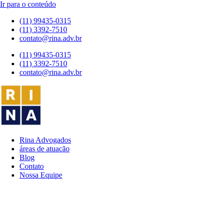
Ir para o conteúdo
(11) 99435-0315
(11) 3392-7510
contato@rina.adv.br
(11) 99435-0315
(11) 3392-7510
contato@rina.adv.br
Rina Advogados
áreas de atuação
Blog
Contato
Nossa Equipe