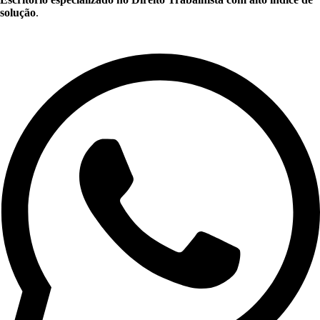
solução
.