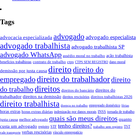
Tags
advogado
advogado especialista
advocacia especializada
advogado trabalhista
advogado trabalhista SP
advogado WhatsApp
ação trabalhista
assédio moral no trabalho
contrato de trabalho
ctps
benefícios trabalhistas
dano moral
CTPS SEM REGISTRO
direito
direito do
demissão por justa causa
direito do trabalhador
empregado
direito
direitos
do trabalho
direitos do
direitos do bancário
trabalhador
direitos na demissão
direitos trabalhistas 2026
direitos rescisórios
direito trabalhista
empregado doméstico
doença no trabalho
férias
horas extras
horas extras diárias
indenização por danos morais
INSS
jornada de trabalho
quais são meus direitos
quanto
justa causa
melhor advogado
tenho direitos?
custa um advogado
registro
STF
TST
trabalho sem registro
verbas rescisórias
vínculo empregatício
vale transporte