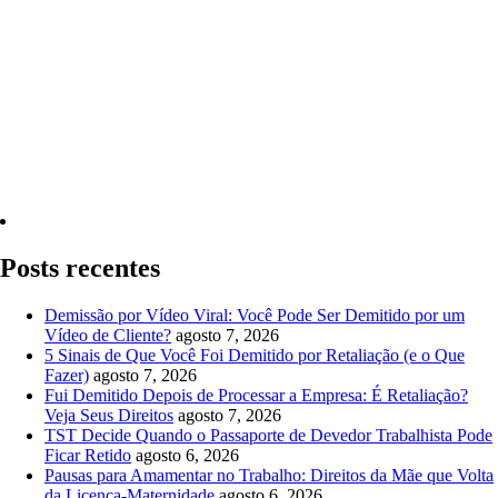
Quero Consultar Agora
Posts recentes
Demissão por Vídeo Viral: Você Pode Ser Demitido por um
Vídeo de Cliente?
agosto 7, 2026
5 Sinais de Que Você Foi Demitido por Retaliação (e o Que
Fazer)
agosto 7, 2026
Fui Demitido Depois de Processar a Empresa: É Retaliação?
Veja Seus Direitos
agosto 7, 2026
TST Decide Quando o Passaporte de Devedor Trabalhista Pode
Ficar Retido
agosto 6, 2026
Pausas para Amamentar no Trabalho: Direitos da Mãe que Volta
da Licença-Maternidade
agosto 6, 2026