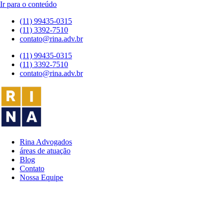
Ir para o conteúdo
(11) 99435-0315
(11) 3392-7510
contato@rina.adv.br
(11) 99435-0315
(11) 3392-7510
contato@rina.adv.br
Rina Advogados
áreas de atuação
Blog
Contato
Nossa Equipe