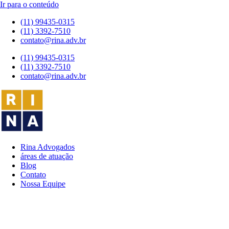
Ir para o conteúdo
(11) 99435-0315
(11) 3392-7510
contato@rina.adv.br
(11) 99435-0315
(11) 3392-7510
contato@rina.adv.br
Rina Advogados
áreas de atuação
Blog
Contato
Nossa Equipe