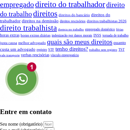
direito do trabalhador
empregado
direito
direitos
do trabalho
direitos do
direitos do bancário
trabalhador
direitos na demissão
direitos trabalhistas 2026
direitos rescisórios
direito trabalhista
empregado doméstico
doença no trabalho
férias
horas extras
horas extras diárias
indenização por danos morais
INSS
jornada de trabalho
quais são meus direitos
quanto
justa causa
melhor advogado
tenho direitos?
custa um advogado
registro
STF
TST
trabalho sem registro
verbas rescisórias
vínculo empregatício
vale transporte
Entre em contato
Seu nome (obrigatório)