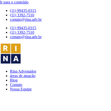
Ir para o conteúdo
(11) 99435-0315
(11) 3392-7510
contato@rina.adv.br
(11) 99435-0315
(11) 3392-7510
contato@rina.adv.br
Rina Advogados
áreas de atuação
Blog
Contato
Nossa Equipe