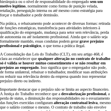
hierárquica ou o nível de responsabilidade do empregado
sem um
motivo legítimo
, normalmente como forma de punição velada,
retaliação, perseguição interna ou até mesmo como estratégia para
forçar o trabalhador a pedir demissão.
Na prática, o rebaixamento pode acontecer de diversas formas: retirada
de funções estratégicas, transferência para atividades inferiores à
qualificação do empregado, mudança para setor sem relevância, perda
de autonomia ou até isolamento profissional. Ainda que o salário seja
formalmente mantido, essas condutas podem gerar
grave prejuízo
profissional e psicológico
, o que torna a prática ilegal.
A Consolidação das Leis do Trabalho (CLT), em seu artigo 468, é
clara ao estabelecer que
qualquer alteração no contrato de trabalho
só é válida se houver mútuo consentimento e se não resultar em
prejuízo ao empregado
. Isso significa que o empregador não pode,
de forma unilateral, rebaixar o trabalhador, modificar suas atribuições
ou reduzir sua relevância dentro da empresa quando isso representar
prejuízo direto ou indireto.
Importante destacar que o prejuízo não se limita ao aspecto financeiro.
A Justiça do Trabalho reconhece que a
desvalorização profissional
, a
perda de status, a diminuição das responsabilidades ou o esvaziamento
das funções exercidas configuram
alteração contratual lesiva
, mesmo
que o salário continue o mesmo. O contrato de trabalho não envolve