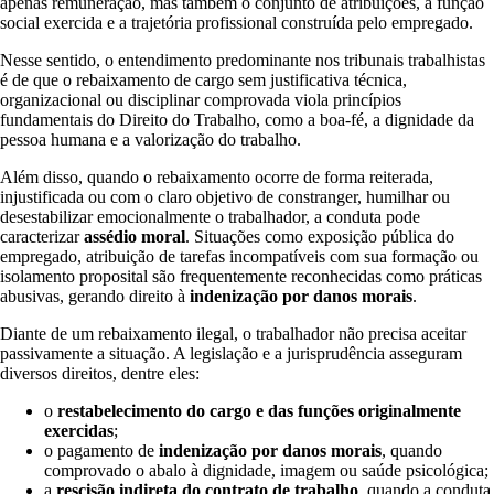
apenas remuneração, mas também o conjunto de atribuições, a função
social exercida e a trajetória profissional construída pelo empregado.
Nesse sentido, o entendimento predominante nos tribunais trabalhistas
é de que o rebaixamento de cargo sem justificativa técnica,
organizacional ou disciplinar comprovada viola princípios
fundamentais do Direito do Trabalho, como a boa-fé, a dignidade da
pessoa humana e a valorização do trabalho.
Além disso, quando o rebaixamento ocorre de forma reiterada,
injustificada ou com o claro objetivo de constranger, humilhar ou
desestabilizar emocionalmente o trabalhador, a conduta pode
caracterizar
assédio moral
. Situações como exposição pública do
empregado, atribuição de tarefas incompatíveis com sua formação ou
isolamento proposital são frequentemente reconhecidas como práticas
abusivas, gerando direito à
indenização por danos morais
.
Diante de um rebaixamento ilegal, o trabalhador não precisa aceitar
passivamente a situação. A legislação e a jurisprudência asseguram
diversos direitos, dentre eles:
o
restabelecimento do cargo e das funções originalmente
exercidas
;
o pagamento de
indenização por danos morais
, quando
comprovado o abalo à dignidade, imagem ou saúde psicológica;
a
rescisão indireta do contrato de trabalho
, quando a conduta