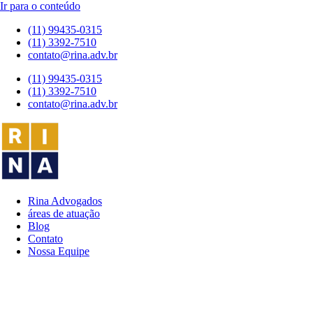
Ir para o conteúdo
(11) 99435-0315
(11) 3392-7510
contato@rina.adv.br
(11) 99435-0315
(11) 3392-7510
contato@rina.adv.br
Rina Advogados
áreas de atuação
Blog
Contato
Nossa Equipe