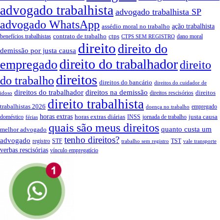
advogado trabalhista
advogado trabalhista SP
advogado WhatsApp
assédio moral no trabalho
ação trabalhista
contrato de trabalho
ctps
benefícios trabalhistas
dano moral
CTPS SEM REGISTRO
direito
direito do
demissão por justa causa
direito do trabalhador
empregado
direito
direitos
do trabalho
direitos do bancário
direitos do cuidador de
direitos do trabalhador
direitos na demissão
direitos
direitos rescisórios
idoso
direito trabalhista
trabalhistas 2026
empregado
doença no trabalho
horas extras
horas extras diárias
justa causa
doméstico
INSS
jornada de trabalho
férias
quais são meus direitos
quanto custa um
melhor advogado
tenho direitos?
advogado
registro
STF
TST
trabalho sem registro
vale transporte
verbas rescisórias
vínculo empregatício