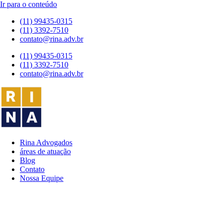
Ir para o conteúdo
(11) 99435-0315
(11) 3392-7510
contato@rina.adv.br
(11) 99435-0315
(11) 3392-7510
contato@rina.adv.br
Rina Advogados
áreas de atuação
Blog
Contato
Nossa Equipe