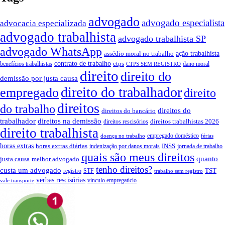
advogado
advogado especialista
advocacia especializada
advogado trabalhista
advogado trabalhista SP
advogado WhatsApp
ação trabalhista
assédio moral no trabalho
contrato de trabalho
ctps
benefícios trabalhistas
dano moral
CTPS SEM REGISTRO
direito
direito do
demissão por justa causa
direito do trabalhador
empregado
direito
direitos
do trabalho
direitos do
direitos do bancário
trabalhador
direitos na demissão
direitos trabalhistas 2026
direitos rescisórios
direito trabalhista
empregado doméstico
doença no trabalho
férias
horas extras
INSS
horas extras diárias
indenização por danos morais
jornada de trabalho
quais são meus direitos
quanto
justa causa
melhor advogado
tenho direitos?
custa um advogado
TST
registro
STF
trabalho sem registro
verbas rescisórias
vínculo empregatício
vale transporte