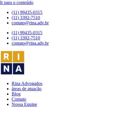
Ir para o conteúdo
(11) 99435-0315
(11) 3392-7510
contato@rina.adv.br
(11) 99435-0315
(11) 3392-7510
contato@rina.adv.br
Rina Advogados
áreas de atuação
Blog
Contato
Nossa Equipe