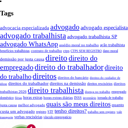
Tags
advogado
advogado especialista
advocacia especializada
advogado trabalhista
advogado trabalhista SP
advogado WhatsApp
assédio moral no trabalho
ação trabalhista
contrato de trabalho
ctps
benefícios trabalhistas
dano moral
CTPS SEM REGISTRO
direito
direito do
demissão por justa causa
direito do trabalhador
empregado
direito
direitos
do trabalho
direitos do bancário
direitos do cuidador de
direitos do trabalhador
direitos na demissão
direitos
direitos rescisórios
idoso
direito trabalhista
trabalhistas 2026
empregado
doença no trabalho
horas extras
horas extras diárias
doméstico
INSS
jornada de trabalho
férias
inventário
quais são meus direitos
quanto
justa causa
melhor advogado
tenho direitos?
custa um advogado
registro
STF
trabalho sem registro
vale
verbas rescisórias
vínculo empregatício
transporte