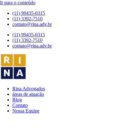
Ir para o conteúdo
(11) 99435-0315
(11) 3392-7510
contato@rina.adv.br
(11) 99435-0315
(11) 3392-7510
contato@rina.adv.br
Rina Advogados
áreas de atuação
Blog
Contato
Nossa Equipe