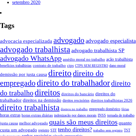
setembro 2020
Tags
advogado
advogado especialista
advocacia especializada
advogado trabalhista
advogado trabalhista SP
advogado WhatsApp
ação trabalhista
assédio moral no trabalho
contrato de trabalho
ctps
benefícios trabalhistas
dano moral
CTPS SEM REGISTRO
direito
direito do
demissão por justa causa
direito do trabalhador
empregado
direito
direitos
do trabalho
direitos do
direitos do bancário
trabalhador
direitos na demissão
direitos trabalhistas 2026
direitos rescisórios
direito trabalhista
empregado doméstico
doença no trabalho
férias
horas extras
horas extras diárias
indenização por danos morais
INSS
jornada de trabalho
quais são meus direitos
quanto
justa causa
melhor advogado
tenho direitos?
custa um advogado
registro
STF
TST
trabalho sem registro
verbas rescisórias