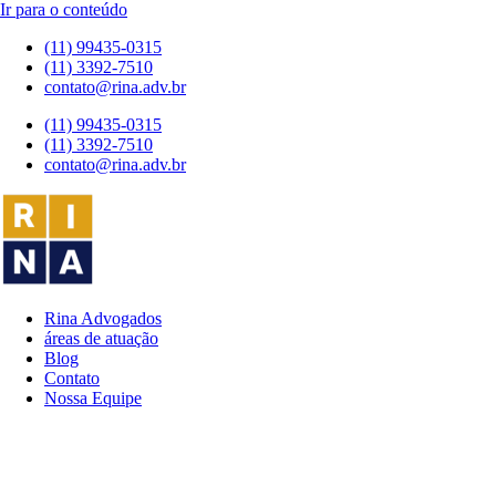
Ir para o conteúdo
(11) 99435-0315
(11) 3392-7510
contato@rina.adv.br
(11) 99435-0315
(11) 3392-7510
contato@rina.adv.br
Rina Advogados
áreas de atuação
Blog
Contato
Nossa Equipe