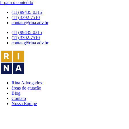
Ir para o conteúdo
(11) 99435-0315
(11) 3392-7510
contato@rina.adv.br
(11) 99435-0315
(11) 3392-7510
contato@rina.adv.br
Rina Advogados
áreas de atuação
Blog
Contato
Nossa Equipe