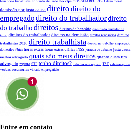
contrato de trabalho
ctps
benefícios trabalhistas
dano moral
CTPS SEM REGISTRO
direito
direito do
demissão por justa causa
direito do trabalhador
empregado
direito
direitos
do trabalho
direitos do bancário
direitos do cuidador de
direitos do trabalhador
direitos na demissão
direitos
direitos rescisórios
idoso
direito trabalhista
trabalhistas 2026
empregado
doença no trabalho
horas extras
horas extras diárias
justa causa
doméstico
INSS
jornada de trabalho
férias
quais são meus direitos
quanto custa um
melhor advogado
tenho direitos?
advogado
registro
STF
TST
trabalho sem registro
vale transporte
verbas rescisórias
vínculo empregatício
Entre em contato