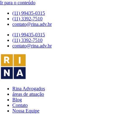
Ir para o conteúdo
(11) 99435-0315
(11) 3392-7510
contato@rina.adv.br
(11) 99435-0315
(11) 3392-7510
contato@rina.adv.br
Rina Advogados
áreas de atuação
Blog
Contato
Nossa Equipe