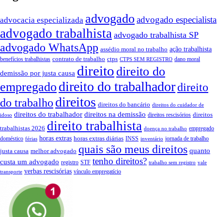
advogado
advogado especialista
advocacia especializada
advogado trabalhista
advogado trabalhista SP
advogado WhatsApp
assédio moral no trabalho
ação trabalhista
contrato de trabalho
ctps
benefícios trabalhistas
dano moral
CTPS SEM REGISTRO
direito
direito do
demissão por justa causa
direito do trabalhador
empregado
direito
direitos
do trabalho
direitos do bancário
direitos do cuidador de
direitos do trabalhador
direitos na demissão
direitos
direitos rescisórios
idoso
direito trabalhista
trabalhistas 2026
empregado
doença no trabalho
horas extras
horas extras diárias
doméstico
INSS
jornada de trabalho
férias
inventário
quais são meus direitos
quanto
justa causa
melhor advogado
tenho direitos?
custa um advogado
registro
STF
trabalho sem registro
vale
verbas rescisórias
vínculo empregatício
transporte