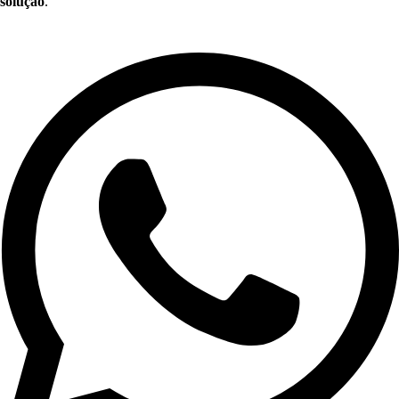
solução
.