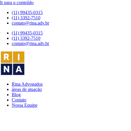
Ir para o conteúdo
(11) 99435-0315
(11) 3392-7510
contato@rina.adv.br
(11) 99435-0315
(11) 3392-7510
contato@rina.adv.br
Rina Advogados
áreas de atuação
Blog
Contato
Nossa Equipe