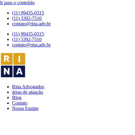
Ir para o conteúdo
(11) 99435-0315
(11) 3392-7510
contato@rina.adv.br
(11) 99435-0315
(11) 3392-7510
contato@rina.adv.br
Rina Advogados
áreas de atuação
Blog
Contato
Nossa Equipe