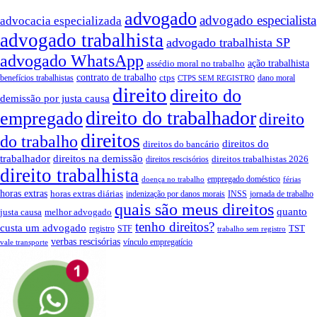
advogado
advogado especialista
advocacia especializada
advogado trabalhista
advogado trabalhista SP
advogado WhatsApp
ação trabalhista
assédio moral no trabalho
contrato de trabalho
ctps
benefícios trabalhistas
dano moral
CTPS SEM REGISTRO
direito
direito do
demissão por justa causa
direito do trabalhador
empregado
direito
direitos
do trabalho
direitos do
direitos do bancário
trabalhador
direitos na demissão
direitos trabalhistas 2026
direitos rescisórios
direito trabalhista
empregado doméstico
doença no trabalho
férias
horas extras
horas extras diárias
indenização por danos morais
INSS
jornada de trabalho
quais são meus direitos
quanto
justa causa
melhor advogado
tenho direitos?
custa um advogado
TST
registro
STF
trabalho sem registro
verbas rescisórias
vínculo empregatício
vale transporte