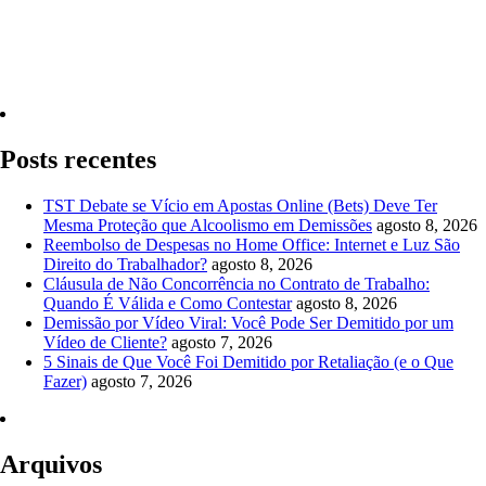
Quero Consultar Agora
Posts recentes
TST Debate se Vício em Apostas Online (Bets) Deve Ter
Mesma Proteção que Alcoolismo em Demissões
agosto 8, 2026
Reembolso de Despesas no Home Office: Internet e Luz São
Direito do Trabalhador?
agosto 8, 2026
Cláusula de Não Concorrência no Contrato de Trabalho:
Quando É Válida e Como Contestar
agosto 8, 2026
Demissão por Vídeo Viral: Você Pode Ser Demitido por um
Vídeo de Cliente?
agosto 7, 2026
5 Sinais de Que Você Foi Demitido por Retaliação (e o Que
Fazer)
agosto 7, 2026
Arquivos