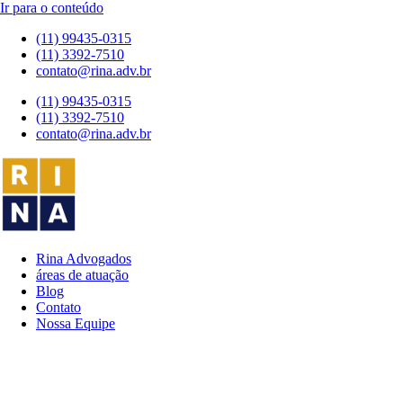
Ir para o conteúdo
(11) 99435-0315
(11) 3392-7510
contato@rina.adv.br
(11) 99435-0315
(11) 3392-7510
contato@rina.adv.br
Rina Advogados
áreas de atuação
Blog
Contato
Nossa Equipe