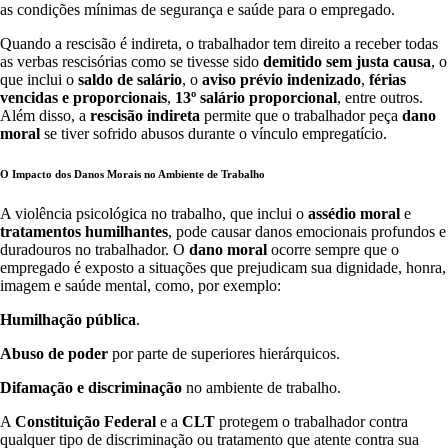
as condições mínimas de segurança e saúde para o empregado.
Quando a rescisão é indireta, o trabalhador tem direito a receber todas
as verbas rescisórias como se tivesse sido
demitido sem justa causa
, o
que inclui o
saldo de salário
, o
aviso prévio indenizado
,
férias
vencidas e proporcionais
,
13º salário proporcional
, entre outros.
Além disso, a
rescisão indireta
permite que o trabalhador peça
dano
moral
se tiver sofrido abusos durante o vínculo empregatício.
O Impacto dos Danos Morais no Ambiente de Trabalho
A violência psicológica no trabalho, que inclui o
assédio moral
e
tratamentos humilhantes
, pode causar danos emocionais profundos e
duradouros no trabalhador. O
dano moral
ocorre sempre que o
empregado é exposto a situações que prejudicam sua dignidade, honra,
imagem e saúde mental, como, por exemplo:
Humilhação pública
.
Abuso de poder
por parte de superiores hierárquicos.
Difamação e discriminação
no ambiente de trabalho.
A
Constituição Federal
e a
CLT
protegem o trabalhador contra
qualquer tipo de discriminação ou tratamento que atente contra sua